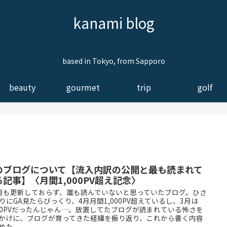
kanami blog
based in Tokyo, from Sapporo
beauty
gourmet
trip
golf
のブログについて【流入内訳の公開と最も読まれて
る記事】〈月間1,000PV超え記念〉
月も更新しておらず、誰も読んでいないと思っていたブログ。ひさ
りにGA見たらびっくり、4月月間1,000PV超えているし、3月は
000PVだったんじゃん…。放置してたブログが読まれている怖さを
かけに、ブログが育ってきた経緯を振り返り、これから書く内容
めた。