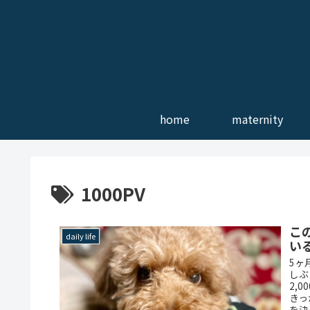
home
maternity
1000PV
こ
daily life
い
5ヶ
しぶ
2,
きっ
を決