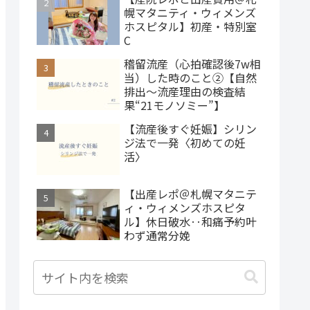
幌マタニティ・ウィメンズ
ホスピタル】初産・特別室
C
稽留流産（心拍確認後7w相
当）した時のこと②【自然
排出～流産理由の検査結
果“21モノソミー”】
【流産後すぐ妊娠】シリン
ジ法で一発〈初めての妊
活〉
【出産レポ＠札幌マタニテ
ィ・ウィメンズホスピタ
ル】休日破水‥和痛予約叶
わず通常分娩