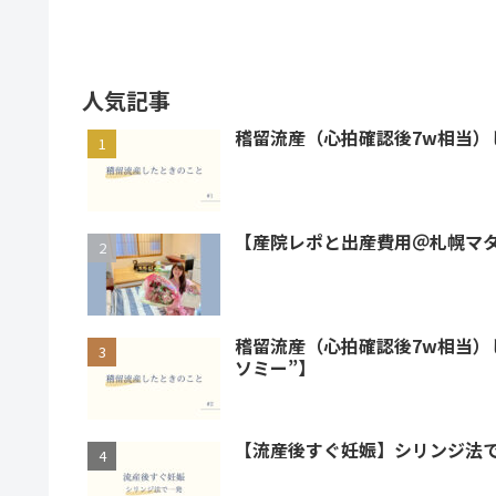
人気記事
稽留流産（心拍確認後7w相当）
【産院レポと出産費用＠札幌マ
稽留流産（心拍確認後7w相当）
ソミー”】
【流産後すぐ妊娠】シリンジ法