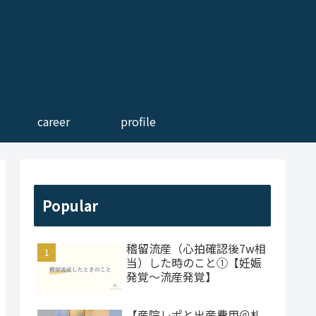
career
profile
Popular
稽留流産（心拍確認後7w相
当）した時のこと①【妊娠
発覚～流産発覚】
【産院レポと出産費用＠札