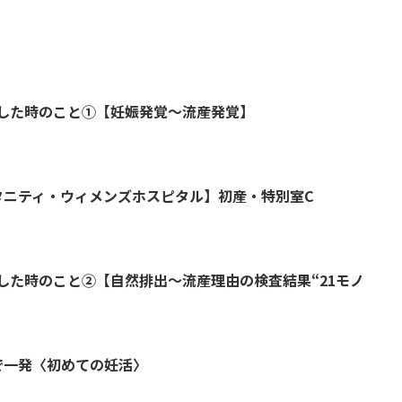
した時のこと①【妊娠発覚～流産発覚】
タニティ・ウィメンズホスピタル】初産・特別室C
した時のこと②【自然排出～流産理由の検査結果“21モノ
で一発〈初めての妊活〉