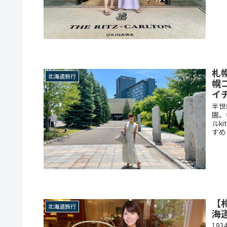
札
北海道旅行
幌
イ
半世
園。
ルk
すめ
【
北海道旅行
海
19