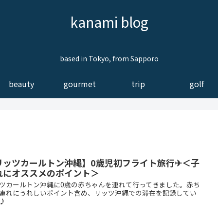
kanami blog
based in Tokyo, from Sapporo
beauty
gourmet
trip
golf
リッツカールトン沖縄】0歳児初フライト旅行✈＜子
れにオススメのポイント＞
ツカールトン沖縄に0歳の赤ちゃんを連れて行ってきました。赤ち
連れにうれしいポイント含め、リッツ沖縄での滞在を記録してい
♪