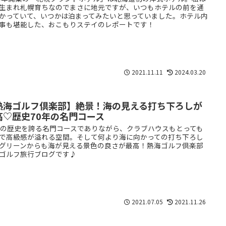
生まれ札幌育ちなのでまさに地元ですが、いつもホテルの前を通
かっていて、いつかは泊まってみたいと思っていました。ホテル内
事も堪能した、おこもりステイのレポートです！
2021.11.11
2024.03.20
熱海ゴルフ倶楽部】絶景！海の見える打ち下ろしが
高♡歴史70年の名門コース
年の歴史を誇る名門コースでありながら、クラブハウスもとっても
で高級感が溢れる空間。そして何より海に向かっての打ち下ろし
グリーンからも海が見える景色の良さが最高！熱海ゴルフ倶楽部
ゴルフ旅行ブログです♪
2021.07.05
2021.11.26