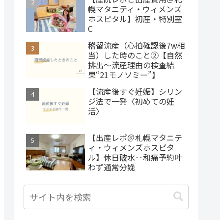
幌マタニティ・ウィメンズ
ホスピタル】初産・特別室
C
稽留流産（心拍確認後7w相
当）した時のこと②【自然
排出～流産理由の検査結
果“21モノソミー”】
【流産後すぐ妊娠】シリン
ジ法で一発〈初めての妊
活〉
【出産レポ＠札幌マタニテ
ィ・ウィメンズホスピタ
ル】休日破水‥和痛予約叶
わず通常分娩