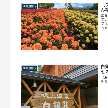
【
北海道旅行
ん
富良
てい
では
ちゃ
白
北海道旅行
セ
北海
をま