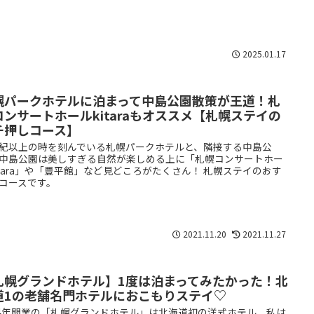
2025.01.17
幌パークホテルに泊まって中島公園散策が王道！札
コンサートホールkitaraもオススメ【札幌ステイの
チ押しコース】
紀以上の時を刻んでいる札幌パークホテルと、隣接する中島公
中島公園は美しすぎる自然が楽しめる上に「札幌コンサートホー
itara」や「豊平館」など見どころがたくさん！ 札幌ステイのおす
コースです。
2021.11.20
2021.11.27
札幌グランドホテル】1度は泊まってみたかった！北
道1の老舗名門ホテルにおこもりステイ♡
34年開業の「札幌グランドホテル」は北海道初の洋式ホテル。私は