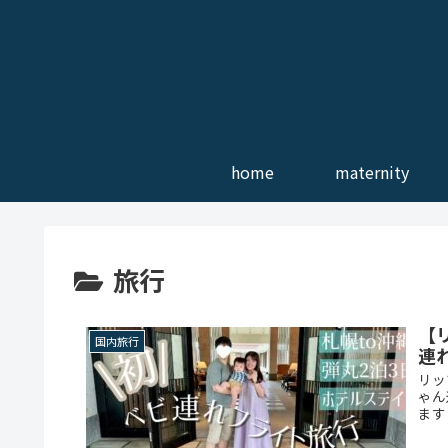
home
maternity
旅行
【
国内旅行
連
リッ
ゃん
ます