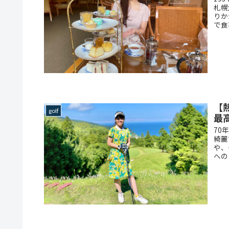
札幌
りか
で食
【
golf
最
70
綺麗
や、
への