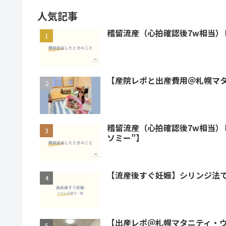
人気記事
稽留流産（心拍確認後7w相当）
【産院レポと出産費用＠札幌マ
稽留流産（心拍確認後7w相当）
ソミー”】
【流産後すぐ妊娠】シリンジ法
【出産レポ＠札幌マタニティ・