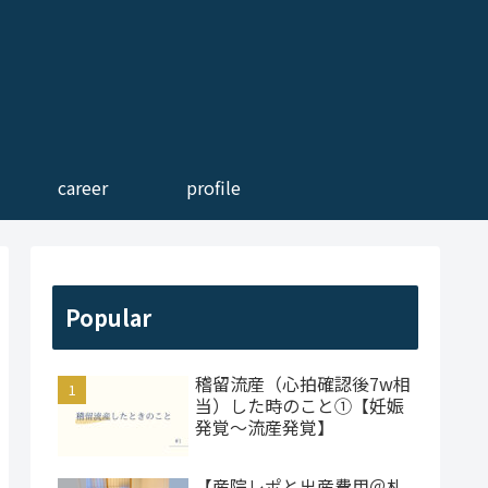
career
profile
Popular
稽留流産（心拍確認後7w相
当）した時のこと①【妊娠
発覚～流産発覚】
【産院レポと出産費用＠札