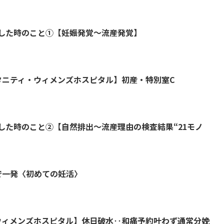
した時のこと①【妊娠発覚～流産発覚】
タニティ・ウィメンズホスピタル】初産・特別室C
した時のこと②【自然排出～流産理由の検査結果“21モノ
で一発〈初めての妊活〉
ウィメンズホスピタル】休日破水‥和痛予約叶わず通常分娩