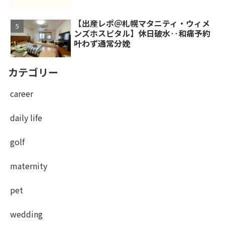
【出産レポ＠札幌マタニティ・ウィメ
ンズホスピタル】休日破水‥和痛予約
叶わず通常分娩
カテゴリー
career
daily life
golf
maternity
pet
wedding