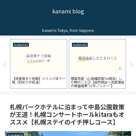
kanami blog
based in Tokyo, from Sapporo
maternity
東京グルメ
妊娠】シリンジ法で一
稽留流産（心拍確認後7w相当）し
【白金高輪周辺！わんこO
妊活〉
た時のこと②【自然排出～流産理由
店】おすすめ<３選>来店
の検査結果“21モノソミー”】
札幌パークホテルに泊まって中島公園散策
が王道！札幌コンサートホールkitaraもオ
ススメ【札幌ステイのイチ押しコース】
北海道旅行