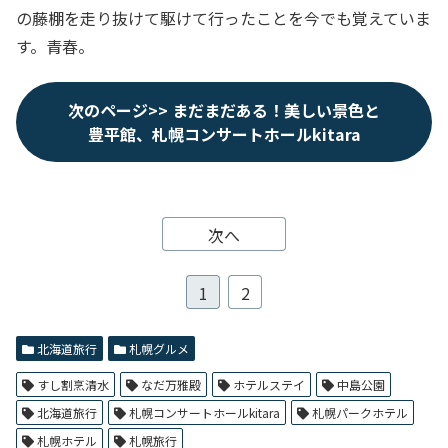
の藤棚を走り抜けて駆けて行ったことを今でも覚えていま
す。青春。
次のページ>> まだまだある！美しい景色と
豊平館、札幌コンサートホールkitara
次へ
1
2
北海道旅行
札幌グルメ
すし割烹清水
なだ万雅殿
ホテルステイ
中島公園
北海道旅行
札幌コンサートホールkitara
札幌パークホテル
札幌ホテル
札幌旅行