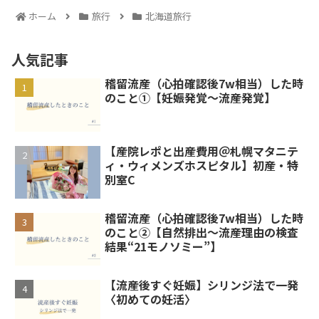
ホーム
旅行
北海道旅行
人気記事
稽留流産（心拍確認後7w相当）した時
のこと①【妊娠発覚～流産発覚】
【産院レポと出産費用＠札幌マタニテ
ィ・ウィメンズホスピタル】初産・特
別室C
稽留流産（心拍確認後7w相当）した時
のこと②【自然排出～流産理由の検査
結果“21モノソミー”】
【流産後すぐ妊娠】シリンジ法で一発
〈初めての妊活〉