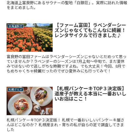
北海道上富良野にあるサウナーの聖地「白銀荘」。実際に訪れた情報
をまとめました。
【ファーム富田】ラベンダーシー
北海道旅行
ズンじゃなくてもこんなに綺麗！
レンタサイクルで行きました♪
富良野の冨田ファームはラベンダーシーズンじゃないとだめって思っ
ていませんか？ラベンダーのシーズンは7月上旬～中旬で、まだ夏休
みではないので逃しがちな時期ですよね。でも大丈夫！今回、8月で
もめちゃくちゃ綺麗だったのでぜひ夏休みにも行ってみて！
【札幌パンケーキTOP３決定版】
札幌グルメ
道産子が教える本当に一番おいし
いお店はここ！
札幌パンケーキTOP３決定版！ 札幌で一番おいしいパンケーキ屋さ
んはどこなのか？ 札幌産まれ・育ちの私が自らの足で調査してきま
した